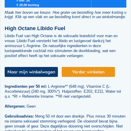
Fuel 3x
€ 20.00 korting
Maak hier boven uw keuze. Hoe groter uw bestelling hoe meer korting u
krijgt. Klik op een vlak en uw bestelling komt direct in uw winkelmandje.
High Octane Libido Fuel
Libido Fuel van High Octane is de seksuele brandstof voor man en
vrouw. Libido Fuel versterkt het libido en lustgevoel dankzij het
aminozuur L-Arginine. De natuurlijke ingredienten in deze
lustopwekkende cocktail mix stimuleren de doorbloeding, wat een
positief effect heeft op het seksuele verlangen.
Ingredienten per 50 ml:
L-Arginine** (648 mg), Vitamine C (L-
Ascorbinezuur) (240 mg, 300%*). Hulpstoffen: E202, E211, Water tot
q.s. *RI = Referentie Inname. **RI niet vastgesteld.
Allergenen:
Geen
Gebruiksadvies:
Meng 50 ml door een drankje. Plus minus 30 minuten
na inname seksueel stemming verhogend. De vloeistof bevat bijna
geen smaak of geur. Deze dagelijkse dosering niet overschrijden. Niet