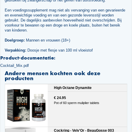
gebruiken bij zwangerschap of het geven van borstvoeding.
Een voedingssupplement mag niet als vervanging van een gevarieerde
en evenwichtige voeding en van een gezonde levensstijl worden
gebruikt. De dagelijks aanbevolen hoeveelheid niet overschrijden. Bij
voorkeur te bewaren op een droge en koele plaats, buiten het bereik
van kinderen.
Doelgroep:
Mannen en vrouwen (18+)
Verpakking:
Doosje met flesje van 100 ml vloeistof
Product-documentatie:
Cocktail_Mix.pdf
Andere mensen kochten ook deze
producten
High Octane Dynamite
€ 24.95
Pot of 60 sperm muliplier tablets
Cockring - Velv'Or - BeauGosse 003