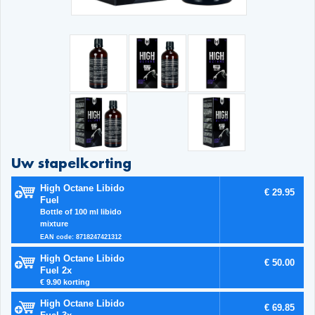
Uw stapelkorting
High Octane Libido
€ 29.95
Fuel
Bottle of 100 ml libido
mixture
EAN code: 8718247421312
High Octane Libido
€ 50.00
Fuel 2x
€ 9.90 korting
High Octane Libido
€ 69.85