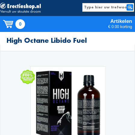
Artikelen
0
€ 0.00 korting
Producten
High Octane Libido Fuel