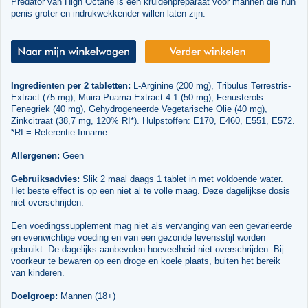
Predator van High Octane is een kruidenpreparaat voor mannen die hun
penis groter en indrukwekkender willen laten zijn.
Ingredienten per 2 tabletten:
L-Arginine (200 mg), Tribulus Terrestris-
Extract (75 mg), Muira Puama-Extract 4:1 (50 mg), Fenusterols
Fenegriek (40 mg), Gehydrogeneerde Vegetarische Olie (40 mg),
Zinkcitraat (38,7 mg, 120% RI*). Hulpstoffen: E170, E460, E551, E572.
*RI = Referentie Inname.
Allergenen:
Geen
Gebruiksadvies:
Slik 2 maal daags 1 tablet in met voldoende water.
Het beste effect is op een niet al te volle maag. Deze dagelijkse dosis
niet overschrijden.
Een voedingssupplement mag niet als vervanging van een gevarieerde
en evenwichtige voeding en van een gezonde levensstijl worden
gebruikt. De dagelijks aanbevolen hoeveelheid niet overschrijden. Bij
voorkeur te bewaren op een droge en koele plaats, buiten het bereik
van kinderen.
Doelgroep:
Mannen (18+)