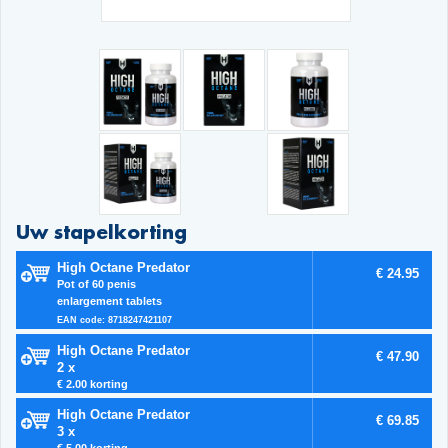
Uw stapelkorting
High Octane Predator
€ 24.95
Pot of 60 penis
enlargement tablets
EAN code: 8718247421107
High Octane Predator
€ 47.90
2 x
€ 2.00 korting
High Octane Predator
€ 69.85
3 x
€ 5.00 korting