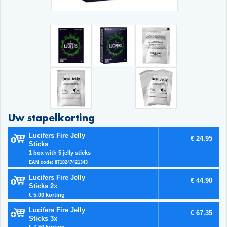
Uw stapelkorting
Lucifers Fire Jelly
€ 24.95
Sticks
1 box with 5 jelly sticks
EAN code: 8718247421343
Lucifers Fire Jelly
€ 44.90
Sticks 2x
€ 5.00 korting
Lucifers Fire Jelly
€ 67.35
Sticks 3x
€ 7.50 korting