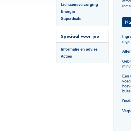
afrod
Lichaamsverzorging
roma
Energie
Superdeals
Speciaal voor jou
Ingr
mg),
Informatie en advies
Alle
Acties
Gebr
minut
Een 
voedi
hoeve
buite
Doel
Verp