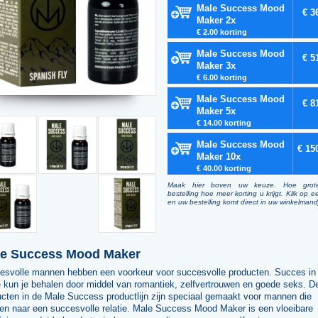
Male Success Mood
€ 3
Maker 2x
€ 2.00 korting
Male Success Mood
€ 5
Maker 3x
€ 6.00 korting
Male Success Mood
€ 8
Maker 5x
€ 14.00 korting
Male Success Mood
€ 15
Maker 10x
€ 40.00 korting
Maak hier boven uw keuze. Hoe grot
bestelling hoe meer korting u krijgt. Klik op e
en uw bestelling komt direct in uw winkelmand
e Success Mood Maker
esvolle mannen hebben een voorkeur voor succesvolle producten. Succes in
e kun je behalen door middel van romantiek, zelfvertrouwen en goede seks. D
ucten in de Male Success productlijn zijn speciaal gemaakt voor mannen die
ven naar een succesvolle relatie. Male Success Mood Maker is een vloeibare