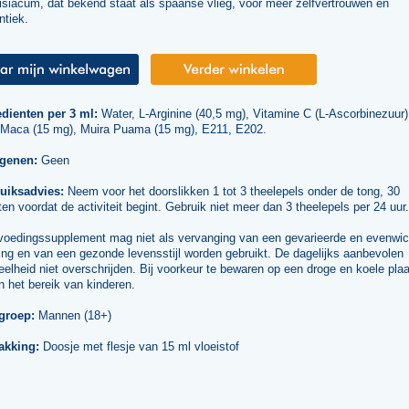
isiacum, dat bekend staat als spaanse vlieg, voor meer zelfvertrouwen en
ntiek.
edienten per 3 ml:
Water, L-Arginine (40,5 mg), Vitamine C (L-Ascorbinezuur)
 Maca (15 mg), Muira Puama (15 mg), E211, E202.
rgenen:
Geen
uiksadvies:
Neem voor het doorslikken 1 tot 3 theelepels onder de tong, 30
en voordat de activiteit begint. Gebruik niet meer dan 3 theelepels per 24 uur.
voedingssupplement mag niet als vervanging van een gevarieerde en evenwic
ng en van een gezonde levensstijl worden gebruikt. De dagelijks aanbevolen
elheid niet overschrijden. Bij voorkeur te bewaren op een droge en koele plaa
n het bereik van kinderen.
groep:
Mannen (18+)
akking:
Doosje met flesje van 15 ml vloeistof