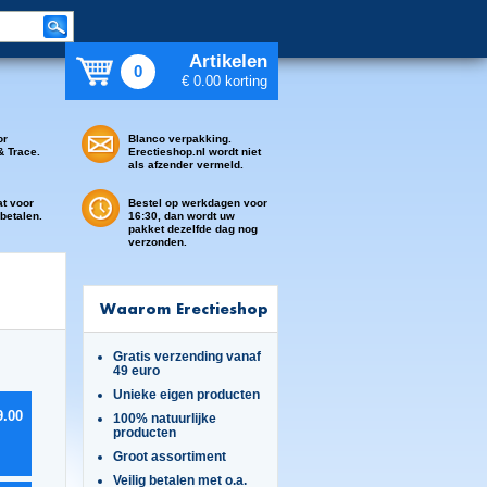
Artikelen
0
€ 0.00 korting
or
Blanco verpakking.
& Trace.
Erectieshop.nl wordt niet
als afzender vermeld.
at voor
Bestel op werkdagen voor
 betalen.
16:30, dan wordt uw
pakket dezelfde dag nog
verzonden.
Waarom Erectieshop
Gratis verzending vanaf
49 euro
Unieke eigen producten
9.00
100% natuurlijke
producten
Groot assortiment
Veilig betalen met o.a.