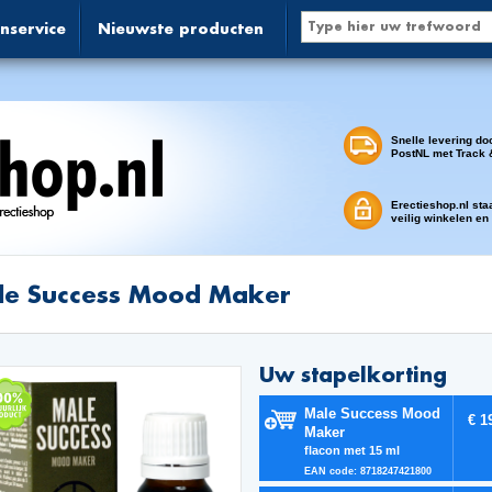
nservice
Nieuwste producten
Snelle levering do
PostNL met Track 
Erectieshop.nl sta
veilig winkelen en
le Success Mood Maker
Uw stapelkorting
Male Success Mood
€ 1
Maker
flacon met 15 ml
EAN code: 8718247421800