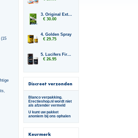
3. Original Extreme
€ 30.00
4. Golden Spray
 (15
€ 29.75
5. Lucifers Fire Libido Lust Capsules
€ 26.95
htige
Discreet verzonden
ts,
Blanco verpakking.
Erectieshop.nl wordt niet
als afzender vermeld
U kunt uw pakket
anoniem bij ons ophalen
Keurmerk