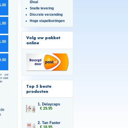
iDeal
6.00
Snelle levering
Discrete verzending
Hoge stapelkortingen
1.00
Volg uw pakket
1.00
online
0.00
er uw
en vlak
je.
Top 5 beste
producten
1. Delaycaps
€ 29.95
 de
e
2. Tan Faster
€ 18.95