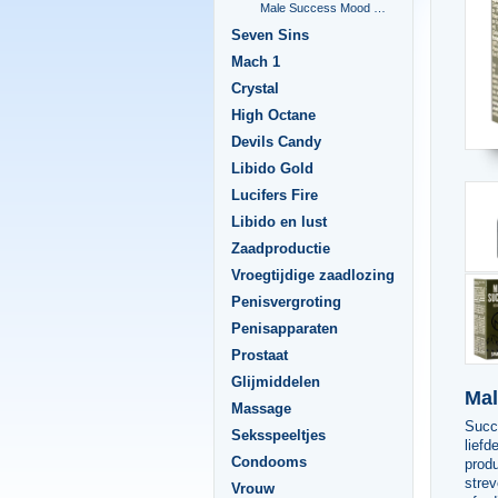
Male Success Mood Maker
Seven Sins
Mach 1
Crystal
High Octane
Devils Candy
Libido Gold
Lucifers Fire
Libido en lust
Zaadproductie
Vroegtijdige zaadlozing
Penisvergroting
Penisapparaten
Prostaat
Glijmiddelen
Mal
Massage
Succ
Seksspeeltjes
liefd
Condooms
prod
stre
Vrouw