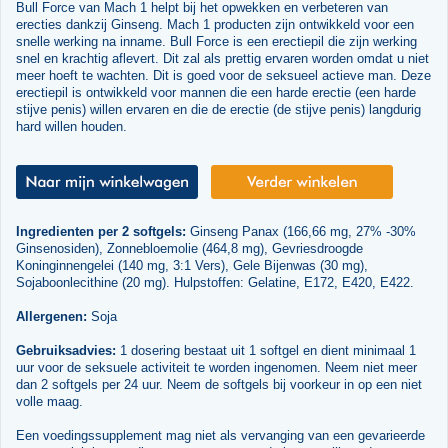
Bull Force van Mach 1 helpt bij het opwekken en verbeteren van
erecties dankzij Ginseng. Mach 1 producten zijn ontwikkeld voor een
snelle werking na inname. Bull Force is een erectiepil die zijn werking
snel en krachtig aflevert. Dit zal als prettig ervaren worden omdat u niet
meer hoeft te wachten. Dit is goed voor de seksueel actieve man. Deze
erectiepil is ontwikkeld voor mannen die een harde erectie (een harde
stijve penis) willen ervaren en die de erectie (de stijve penis) langdurig
hard willen houden.
Ingredienten per 2 softgels:
Ginseng Panax (166,66 mg, 27% -30%
Ginsenosiden), Zonnebloemolie (464,8 mg), Gevriesdroogde
Koninginnengelei (140 mg, 3:1 Vers), Gele Bijenwas (30 mg),
Sojaboonlecithine (20 mg). Hulpstoffen: Gelatine, E172, E420, E422.
Allergenen:
Soja
Gebruiksadvies:
1 dosering bestaat uit 1 softgel en dient minimaal 1
uur voor de seksuele activiteit te worden ingenomen. Neem niet meer
dan 2 softgels per 24 uur. Neem de softgels bij voorkeur in op een niet
volle maag.
Een voedingssupplement mag niet als vervanging van een gevarieerde