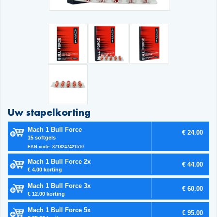
Uw stapelkorting
Mach 1 Bull Force
€ 24.00
15 softgels
EAN code: 8718247421510
Mach 1 Bull Force 2x
€ 44.00
€ 4.00 korting
Mach 1 Bull Force 3x
€ 60.00
€ 12.00 korting
Mach 1 Bull Force 5x
€ 95.00