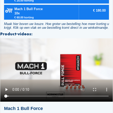
€ 25.00 korting
Mach 1 Bull Force
€ 180.00
10x
€ 60.00 korting
Maak hier boven uw keuze. Hoe groter uw bestelling hoe meer korting u
krijgt. Klik op een vlak en uw bestelling komt direct in uw winkelmandje.
Product-videos:
Mach 1 Bull Force