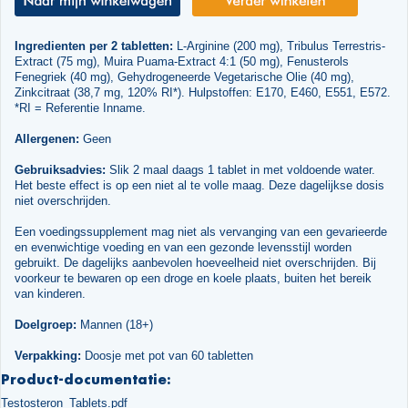
Ingredienten per 2 tabletten:
L-Arginine (200 mg), Tribulus Terrestris-
Extract (75 mg), Muira Puama-Extract 4:1 (50 mg), Fenusterols
Fenegriek (40 mg), Gehydrogeneerde Vegetarische Olie (40 mg),
Zinkcitraat (38,7 mg, 120% RI*). Hulpstoffen: E170, E460, E551, E572.
*RI = Referentie Inname.
Allergenen:
Geen
Gebruiksadvies:
Slik 2 maal daags 1 tablet in met voldoende water.
Het beste effect is op een niet al te volle maag. Deze dagelijkse dosis
niet overschrijden.
Een voedingssupplement mag niet als vervanging van een gevarieerde
en evenwichtige voeding en van een gezonde levensstijl worden
gebruikt. De dagelijks aanbevolen hoeveelheid niet overschrijden. Bij
voorkeur te bewaren op een droge en koele plaats, buiten het bereik
van kinderen.
Doelgroep:
Mannen (18+)
Verpakking:
Doosje met pot van 60 tabletten
Product-documentatie:
Testosteron_Tablets.pdf