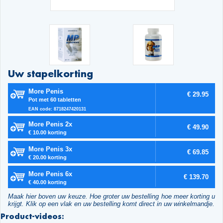
Uw stapelkorting
More Penis
€ 29.95
Pot met 60 tabletten
EAN code: 8718247420131
More Penis 2x
€ 49.90
€ 10.00 korting
More Penis 3x
€ 69.85
€ 20.00 korting
More Penis 6x
€ 139.70
€ 40.00 korting
Maak hier boven uw keuze. Hoe groter uw bestelling hoe meer korting u
krijgt. Klik op een vlak en uw bestelling komt direct in uw winkelmandje.
Product-videos: