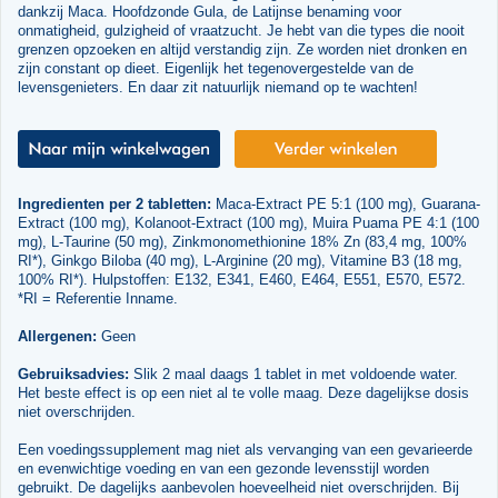
dankzij Maca. Hoofdzonde Gula, de Latijnse benaming voor
onmatigheid, gulzigheid of vraatzucht. Je hebt van die types die nooit
grenzen opzoeken en altijd verstandig zijn. Ze worden niet dronken en
zijn constant op dieet. Eigenlijk het tegenovergestelde van de
levensgenieters. En daar zit natuurlijk niemand op te wachten!
Ingredienten per 2 tabletten:
Maca-Extract PE 5:1 (100 mg), Guarana-
Extract (100 mg), Kolanoot-Extract (100 mg), Muira Puama PE 4:1 (100
mg), L-Taurine (50 mg), Zinkmonomethionine 18% Zn (83,4 mg, 100%
RI*), Ginkgo Biloba (40 mg), L-Arginine (20 mg), Vitamine B3 (18 mg,
100% RI*). Hulpstoffen: E132, E341, E460, E464, E551, E570, E572.
*RI = Referentie Inname.
Allergenen:
Geen
Gebruiksadvies:
Slik 2 maal daags 1 tablet in met voldoende water.
Het beste effect is op een niet al te volle maag. Deze dagelijkse dosis
niet overschrijden.
Een voedingssupplement mag niet als vervanging van een gevarieerde
en evenwichtige voeding en van een gezonde levensstijl worden
gebruikt. De dagelijks aanbevolen hoeveelheid niet overschrijden. Bij