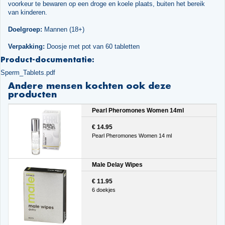
voorkeur te bewaren op een droge en koele plaats, buiten het bereik
van kinderen.
Doelgroep:
Mannen (18+)
Verpakking:
Doosje met pot van 60 tabletten
Product-documentatie:
Sperm_Tablets.pdf
Andere mensen kochten ook deze
producten
Pearl Pheromones Women 14ml
€ 14.95
Pearl Pheromones Women 14 ml
Male Delay Wipes
€ 11.95
6 doekjes