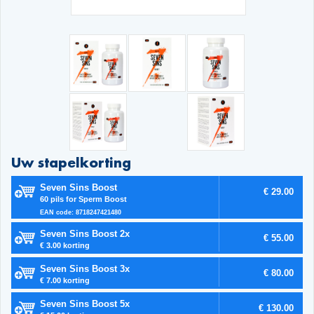
Uw stapelkorting
Seven Sins Boost
€ 29.00
60 pils for Sperm Boost
EAN code: 8718247421480
Seven Sins Boost 2x
€ 55.00
€ 3.00 korting
Seven Sins Boost 3x
€ 80.00
€ 7.00 korting
Seven Sins Boost 5x
€ 130.00